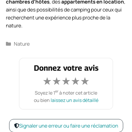
chambres d’hôtes
, des
appartements en location
,
ainsi que des possibilités de camping pour ceux qui
recherchent une expérience plus proche de la
nature.
Catégories
Nature
Donnez votre avis
★
★
★
★
★
er
Soyez le 1
à noter cet article
ou bien
laissez un avis détaillé
Signaler une erreur ou faire une réclamation