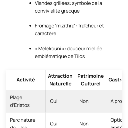
Viandes grillées: symbole de la
convivialité grecque
Fromage ‘mizithra’ : fraîcheur et
caractère
« Melekouni »: douceur miellée
emblématique de Tilos
Attraction
Patrimoine
Activité
Gastro
Naturelle
Culturel
Plage
Oui
Non
A proxi
d’Eristos
Parc naturel
Option
Oui
Non
de Tilos
limitée