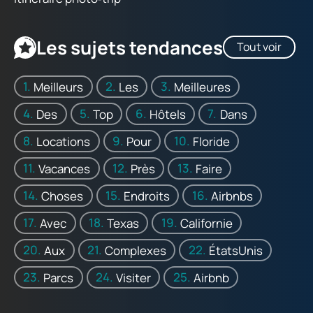
Les sujets tendances
Tout voir
Meilleurs
Les
Meilleures
Des
Top
Hôtels
Dans
Locations
Pour
Floride
Vacances
Près
Faire
Choses
Endroits
Airbnbs
Avec
Texas
Californie
Aux
Complexes
ÉtatsUnis
Parcs
Visiter
Airbnb