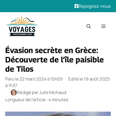
Rejoignez-nous
Aller
au
Men
contenu
Évasion secrète en Grèce:
Découverte de l’île paisible
de Tilos
Paru le 22 mars 2024 à 15h59
·
Édité le 19 août 2025
à 1h37
·
·
Rédigé par
Julie Michaud
Longueur de l’article : 4 minutes