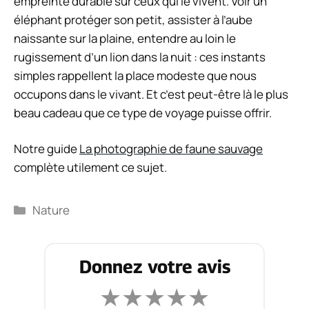
empreinte durable sur ceux qui le vivent. Voir un
éléphant protéger son petit, assister à l’aube
naissante sur la plaine, entendre au loin le
rugissement d’un lion dans la nuit : ces instants
simples rappellent la place modeste que nous
occupons dans le vivant. Et c’est peut-être là le plus
beau cadeau que ce type de voyage puisse offrir.
Notre guide
La photographie de faune sauvage
complète utilement ce sujet.
Catégories
Nature
Donnez votre avis
★
★
★
★
★