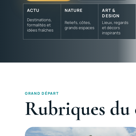
ACTU
NATURE
ART &
DESIGN
Destinations,
Reliefs, côtes,
Lieux, regards
formalités et
grands espaces
et décors
idées fraîches
inspirants
GRAND DÉPART
Rubriques du 