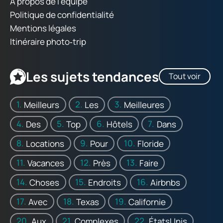
À propos de l'équipe
Politique de confidentialité
Mentions légales
Itinéraire photo‑trip
Les sujets tendances
Tout voir
Meilleurs
Les
Meilleures
Des
Top
Hôtels
Dans
Locations
Pour
Floride
Vacances
Près
Faire
Choses
Endroits
Airbnbs
Avec
Texas
Californie
Aux
Complexes
ÉtatsUnis