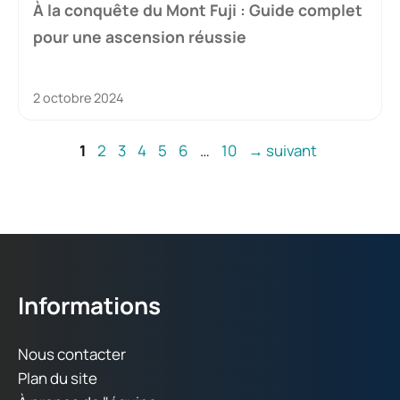
À la conquête du Mont Fuji : Guide complet
pour une ascension réussie
2 octobre 2024
Page
Page
Page
Page
Page
Page
Page
1
2
3
4
5
6
…
10
→
suivant
Informations
Nous contacter
Plan du site