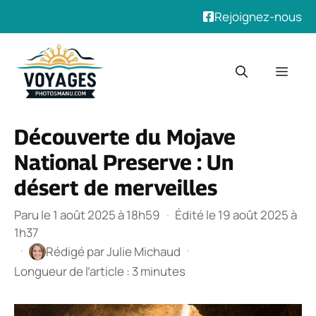
Rejoignez-nous
Aller
au
Men
contenu
Découverte du Mojave
National Preserve : Un
désert de merveilles
Paru le 1 août 2025 à 18h59
·
Édité le 19 août 2025 à
1h37
·
·
Rédigé par
Julie Michaud
Longueur de l’article : 3 minutes