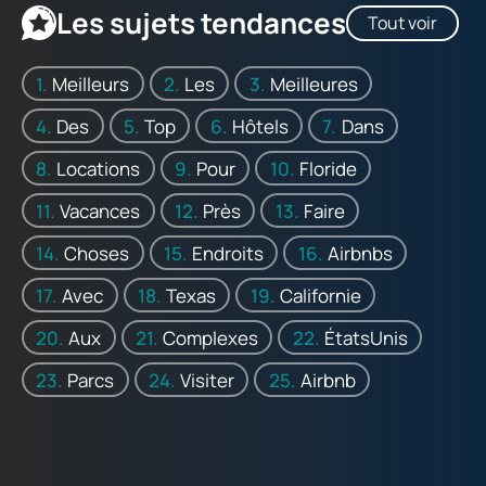
Les sujets tendances
Tout voir
Meilleurs
Les
Meilleures
Des
Top
Hôtels
Dans
Locations
Pour
Floride
Vacances
Près
Faire
Choses
Endroits
Airbnbs
Avec
Texas
Californie
Aux
Complexes
ÉtatsUnis
Parcs
Visiter
Airbnb