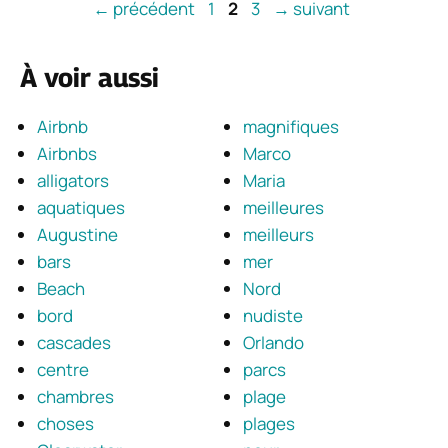
Page
Page
Page
←
précédent
1
2
3
→
suivant
À voir aussi
Airbnb
magnifiques
Airbnbs
Marco
alligators
Maria
aquatiques
meilleures
Augustine
meilleurs
bars
mer
Beach
Nord
bord
nudiste
cascades
Orlando
centre
parcs
chambres
plage
choses
plages