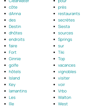
Clearwater
pour
côte
près
dAnna
restaurants
des
secrètes
Destin
Siesta
dhôtes
sources
endroits
Springs
faire
sur
Fort
Tiki
Ginnie
Top
golfe
vacances
hôtels
vignobles
Island
visiter
Key
voir
lamantins
Vrbo
Les
Walton
lîle
West