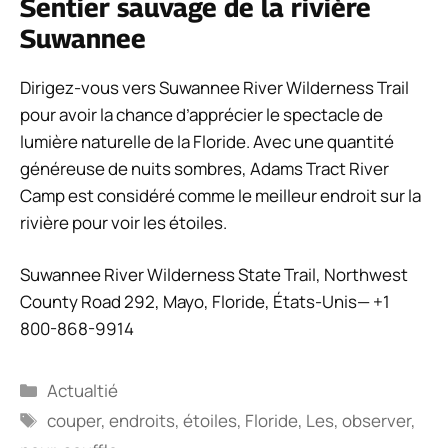
Sentier sauvage de la rivière
Suwannee
Dirigez-vous vers Suwannee River Wilderness Trail
pour avoir la chance d’apprécier le spectacle de
lumière naturelle de la Floride. Avec une quantité
généreuse de nuits sombres, Adams Tract River
Camp est considéré comme le meilleur endroit sur la
rivière pour voir les étoiles.
Suwannee River Wilderness State Trail, Northwest
County Road 292, Mayo, Floride, États-Unis— +1
800-868-9914
Catégories
Actualtié
Étiquettes
couper
,
endroits
,
étoiles
,
Floride
,
Les
,
observer
,