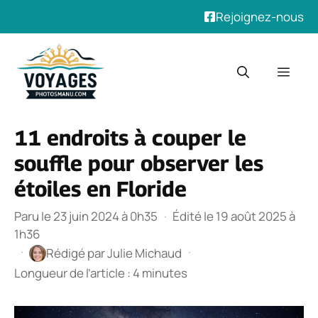
Rejoignez-nous
Aller
au
Men
contenu
11 endroits à couper le
souffle pour observer les
étoiles en Floride
Paru le 23 juin 2024 à 0h35
·
Édité le 19 août 2025 à
1h36
·
·
Rédigé par
Julie Michaud
Longueur de l’article : 4 minutes