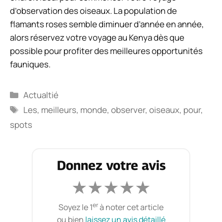
d’observation des oiseaux. La population de
flamants roses semble diminuer d’année en année,
alors réservez votre voyage au Kenya dès que
possible pour profiter des meilleures opportunités
fauniques.
Catégories
Actualtié
Étiquettes
Les
,
meilleurs
,
monde
,
observer
,
oiseaux
,
pour
,
spots
Donnez votre avis
★
★
★
★
★
er
Soyez le 1
à noter cet article
ou bien
laissez un avis détaillé