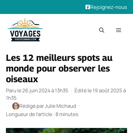
Rejoignez-nous
Aller
au
Men
contenu
Les 12 meilleurs spots au
monde pour observer les
oiseaux
Paru le 26 juin 2024 à 13h35
·
Édité le 19 août 2025 à
1h35
·
·
Rédigé par
Julie Michaud
Longueur de l’article : 8 minutes