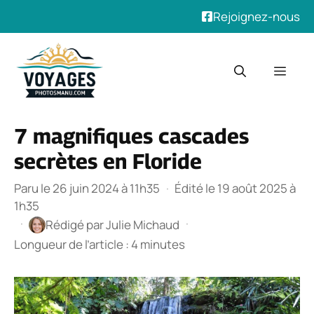
Rejoignez-nous
Aller
au
Men
contenu
7 magnifiques cascades
secrètes en Floride
Paru le 26 juin 2024 à 11h35
·
Édité le 19 août 2025 à
1h35
·
·
Rédigé par
Julie Michaud
Longueur de l’article : 4 minutes