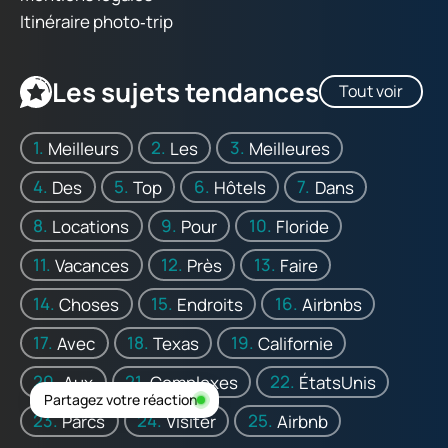
Itinéraire photo‑trip
Les sujets tendances
Tout voir
Meilleurs
Les
Meilleures
Des
Top
Hôtels
Dans
Locations
Pour
Floride
Vacances
Près
Faire
Choses
Endroits
Airbnbs
Avec
Texas
Californie
Aux
Complexes
ÉtatsUnis
Partagez votre réaction
Parcs
Visiter
Airbnb