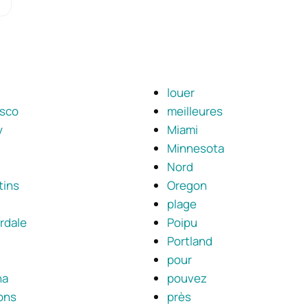
louer
isco
meilleures
y
Miami
Minnesota
Nord
tins
Oregon
plage
rdale
Poipu
Portland
pour
na
pouvez
ons
près