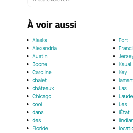
À voir aussi
Alaska
Fort
Alexandria
Franc
Austin
Jerse
Boone
Kauai
Caroline
Key
chalet
laman
châteaux
Las
Chicago
Laude
cool
Les
dans
lÉtat
des
lIndia
Floride
locati