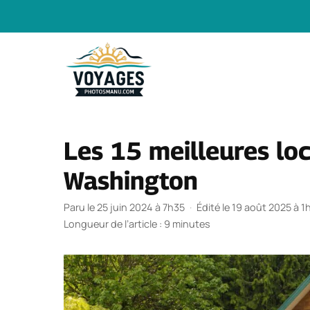
Aller
au
contenu
Les 15 meilleures loc
Washington
Paru le 25 juin 2024 à 7h35
·
Édité le 19 août 2025 à 1
Longueur de l’article : 9 minutes