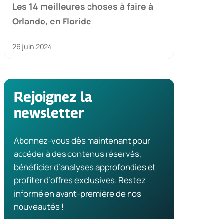
Les 14 meilleures choses à faire à
Orlando, en Floride
26 juin 2024
Rejoignez la
newsletter
Abonnez-vous dès maintenant pour
accéder à des contenus réservés,
bénéficier d’analyses approfondies et
profiter d’offres exclusives. Restez
informé en avant-première de nos
nouveautés !