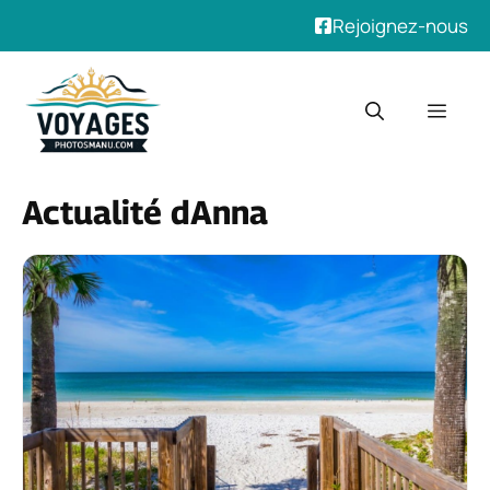
Rejoignez-nous
Aller
au
Men
contenu
Actualité dAnna