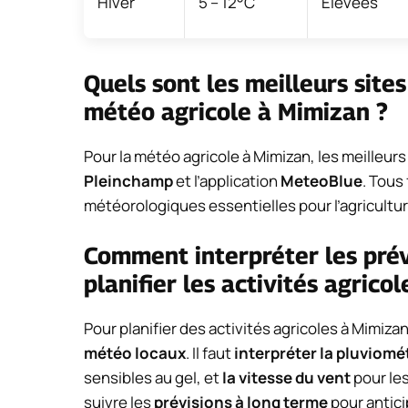
Hiver
5 – 12°C
Élevées
Quels sont les meilleurs site
météo agricole à Mimizan ?
Pour la météo agricole à Mimizan, les meilleurs
Pleinchamp
et l’application
MeteoBlue
. Tous
météorologiques essentielles pour l’agricultur
Comment interpréter les pré
planifier les activités agrico
Pour planifier des activités agricoles à Mimizan,
météo locaux
. Il faut
interpréter la pluviomé
sensibles au gel, et
la vitesse du vent
pour le
suivre les
prévisions à long terme
pour antici