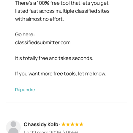
There’s a 100% free tool that lets you get
listed fast across multiple classified sites
with almost no effort.
Go here:
classifiedsubmitter.com
It’s totally free and takes seconds.
If you want more free tools, let me know.
Répondre
Chassidy Kolb
·
★
★
★
★
★
Le 22 mars 2026 à 9h56