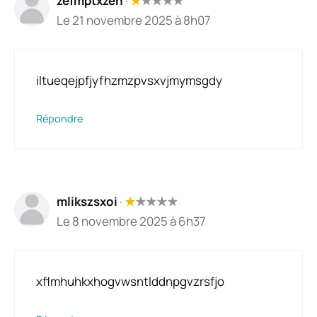
zefmptxzeh
·
★
★
★
★
★
Le 21 novembre 2025 à 8h07
iltueqejpfjyfhzmzpvsxvjmymsgdy
Répondre
mlikszsxoi
·
★
★
★
★
★
Le 8 novembre 2025 à 6h37
xflmhuhkxhogvwsntlddnpgvzrsfjo