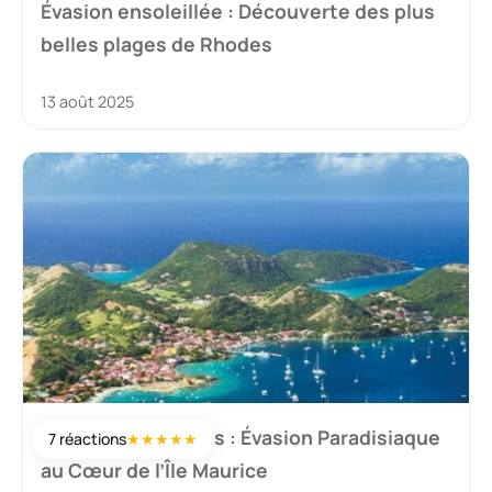
Évasion ensoleillée : Découverte des plus
belles plages de Rhodes
13 août 2025
Pointe aux Piments : Évasion Paradisiaque
7 réactions
★
★
★
★
★
au Cœur de l’Île Maurice