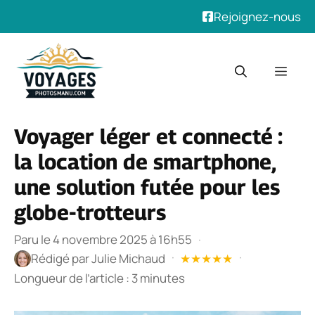
Rejoignez-nous
Aller
au
Men
contenu
Voyager léger et connecté :
la location de smartphone,
une solution futée pour les
globe-trotteurs
Paru le 4 novembre 2025 à 16h55
·
·
·
Rédigé par
Julie Michaud
★
★
★
★
★
Longueur de l’article : 3 minutes