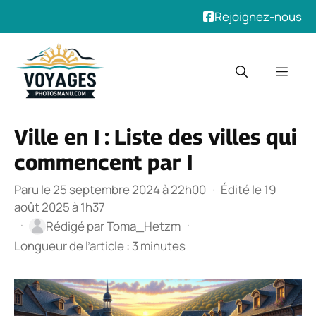
Rejoignez-nous
Aller
au
Men
contenu
Ville en I : Liste des villes qui
commencent par I
Paru le 25 septembre 2024 à 22h00
·
Édité le 19
août 2025 à 1h37
·
·
Rédigé par
Toma_Hetzm
Longueur de l’article : 3 minutes