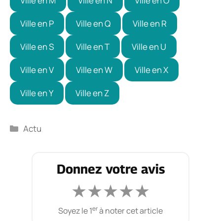
Ville en M
Ville en N
Ville en O
Ville en P
Ville en Q
Ville en R
Ville en S
Ville en T
Ville en U
Ville en V
Ville en W
Ville en X
Ville en Y
Ville en Z
Catégories
Actu
Donnez votre avis
★
★
★
★
★
er
Soyez le 1
à noter cet article