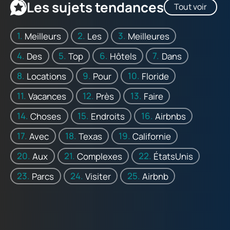
Les sujets tendances
Tout voir
Meilleurs
Les
Meilleures
Des
Top
Hôtels
Dans
Locations
Pour
Floride
Vacances
Près
Faire
Choses
Endroits
Airbnbs
Avec
Texas
Californie
Aux
Complexes
ÉtatsUnis
Parcs
Visiter
Airbnb