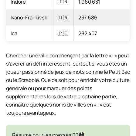
Indore
🇮🇳
1 960 631
Ivano-Frankivsk
🇺🇦
237 686
Ica
🇵🇪
282 407
Chercher une ville commençant par la lettre « I » peut
s’avérer un défi intéressant, surtout si vous êtes un
joueur passionné de jeux de mots comme le Petit Bac
ou le Scrabble. Que ce soit pour enrichir votre culture
générale ou pour marquer des points
supplémentaires lors de votre prochaine partie,
connaître quelques noms de villes en « I » est
toujours avantageux.
Résumé pour les pressés 🏃‍♂️🏙️: