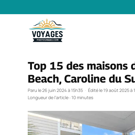
Aller
au
contenu
Top 15 des maisons d
Beach, Caroline du S
Paru le 26 juin 2024 à 15h35
·
Édité le 19 août 2025 à
Longueur de l’article : 10 minutes