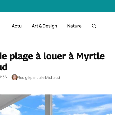
Actu
Art & Design
Nature
e plage à louer à Myrtle
ud
 1h36
·
·
Rédigé par
Julie Michaud