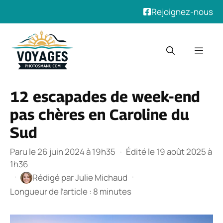
Rejoignez-nous
Aller
au
Men
contenu
12 escapades de week-end
pas chères en Caroline du
Sud
Paru le 26 juin 2024 à 19h35
·
Édité le 19 août 2025 à
1h36
·
·
Rédigé par
Julie Michaud
Longueur de l’article : 8 minutes