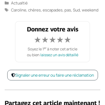
Catégories
Actualtié
Étiquettes
Caroline
,
chères
,
escapades
,
pas
,
Sud
,
weekend
Donnez votre avis
★
★
★
★
★
er
Soyez le 1
à noter cet article
ou bien
laissez un avis détaillé
Signaler une erreur ou faire une réclamation
Partagez cet article maintenant !