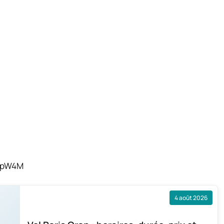
O8pW4M
4 août 2026