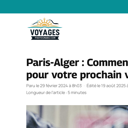
Aller
au
contenu
Paris-Alger : Comment
pour votre prochain 
Paru le 29 février 2024 à 8h03
·
Édité le 19 août 2025 
Longueur de l’article : 5 minutes