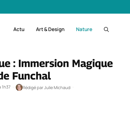
Actu
Art & Design
Nature
que : Immersion Magique
de Funchal
à 1h37
·
·
Rédigé par
Julie Michaud