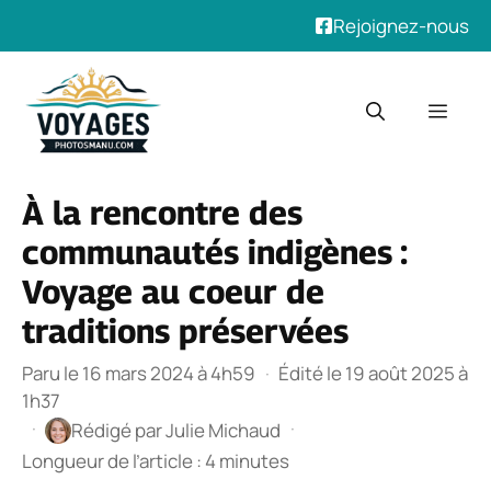
Rejoignez-nous
Aller
au
Men
contenu
À la rencontre des
communautés indigènes :
Voyage au coeur de
traditions préservées
Paru le 16 mars 2024 à 4h59
·
Édité le 19 août 2025 à
1h37
·
·
Rédigé par
Julie Michaud
Longueur de l’article : 4 minutes