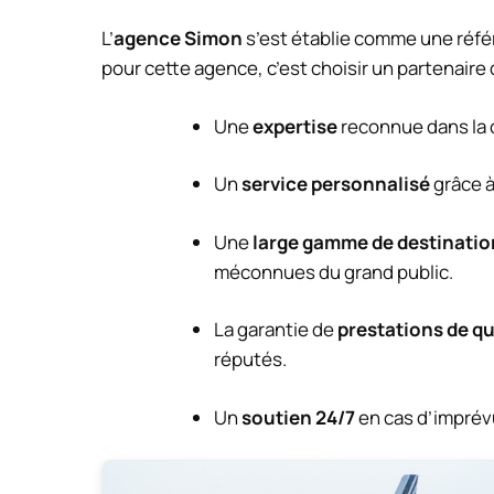
L’
agence Simon
s’est établie comme une réfé
pour cette agence, c’est choisir un partenaire 
Une
expertise
reconnue dans la c
Un
service personnalisé
grâce à
Une
large gamme de destinatio
méconnues du grand public.
La garantie de
prestations de qu
réputés.
Un
soutien 24/7
en cas d’imprév