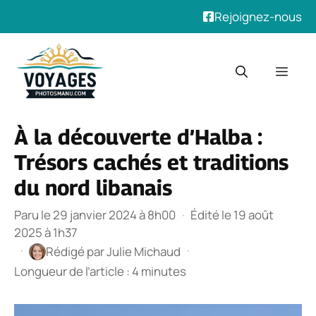
Rejoignez-nous
Aller
au
Men
contenu
À la découverte d’Halba :
Trésors cachés et traditions
du nord libanais
Paru le 29 janvier 2024 à 8h00
·
Édité le 19 août
2025 à 1h37
·
·
Rédigé par
Julie Michaud
Longueur de l’article : 4 minutes