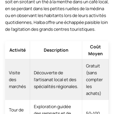
soit en sirotant un thé à la menthe dans un café local,
en se perdant dans les petites ruelles de la médina
ou en observant les habitants lors de leurs activités
quotidiennes, Halba offre une échappée paisible loin
de l’agitation des grands centres touristiques.
Coût
Activité
Description
Moyen
Gratuit
Visite
Découverte de
(sans
des
l’artisanat local et des
compter
marchés
spécialités régionales.
les
achats)
Exploration guidée
Tour de
des remparts et de
50-100