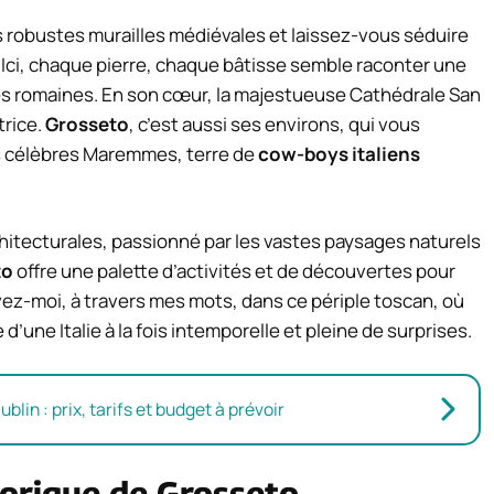
s robustes murailles médiévales et laissez-vous séduire
 Ici, chaque pierre, chaque bâtisse semble raconter une
ires romaines. En son cœur, la majestueuse Cathédrale San
trice.
Grosseto
, c’est aussi ses environs, qui vous
s célèbres Maremmes, terre de
cow-boys italiens
tecturales, passionné par les vastes paysages naturels
to
offre une palette d’activités et de découvertes pour
ivez-moi, à travers mes mots, dans ce périple toscan, où
’une Italie à la fois intemporelle et pleine de surprises.
lin : prix, tarifs et budget à prévoir
torique de Grosseto