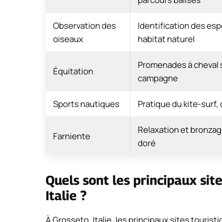
Observation des
Identification des esp
oiseaux
habitat naturel
Promenades à cheval su
Équitation
campagne
Sports nautiques
Pratique du kite-surf, 
Relaxation et bronzage
Farniente
doré
Quels sont les principaux site
Italie ?
À Grosseto, Italie, les principaux sites tourist