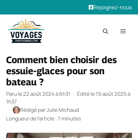
Rejoignez-nous
Aller
au
Men
contenu
Comment bien choisir des
essuie-glaces pour son
bateau ?
Paru le 22 août 2024 à 6h31
·
Édité le 19 août 2025 à
1h37
·
·
Rédigé par
Julie Michaud
Longueur de l’article : 7 minutes