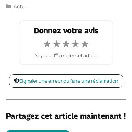
Catégories
Actu
Donnez votre avis
★
★
★
★
★
er
Soyez le 1
à noter cet article
Signaler une erreur ou faire une réclamation
Partagez cet article maintenant !