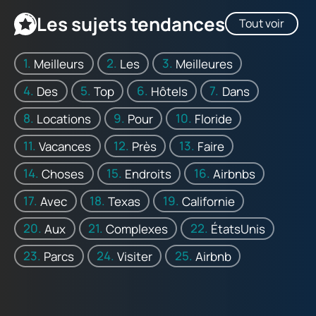
Les sujets tendances
Tout voir
Meilleurs
Les
Meilleures
Des
Top
Hôtels
Dans
Locations
Pour
Floride
Vacances
Près
Faire
Choses
Endroits
Airbnbs
Avec
Texas
Californie
Aux
Complexes
ÉtatsUnis
Parcs
Visiter
Airbnb