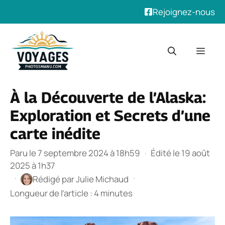
Rejoignez-nous
Aller
au
Men
contenu
À la Découverte de l’Alaska:
Exploration et Secrets d’une
carte inédite
Paru le 7 septembre 2024 à 18h59
·
Édité le 19 août
2025 à 1h37
·
·
Rédigé par
Julie Michaud
Longueur de l’article : 4 minutes