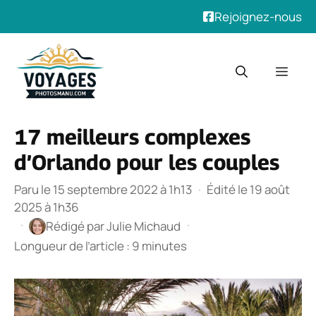
Rejoignez-nous
Aller
au
Men
contenu
17 meilleurs complexes
d’Orlando pour les couples
Paru le 15 septembre 2022 à 1h13
·
Édité le 19 août
2025 à 1h36
·
·
Rédigé par
Julie Michaud
Longueur de l’article : 9 minutes