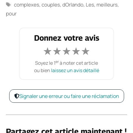
Étiquettes
complexes
,
couples
,
dOrlando
,
Les
,
meilleurs
,
pour
Donnez votre avis
★
★
★
★
★
er
Soyez le 1
à noter cet article
ou bien
laissez un avis détaillé
Signaler une erreur ou faire une réclamation
Partagez cet article maintenant !