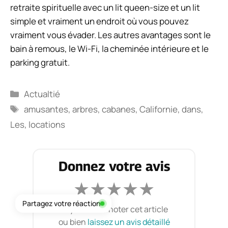
retraite spirituelle avec un lit queen-size et un lit
simple et vraiment un endroit où vous pouvez
vraiment vous évader. Les autres avantages sont le
bain à remous, le Wi-Fi, la cheminée intérieure et le
parking gratuit.
Catégories
Actualtié
Étiquettes
amusantes
,
arbres
,
cabanes
,
Californie
,
dans
,
Les
,
locations
Donnez votre avis
★
★
★
★
★
Partagez votre réaction
er
Soyez le 1
à noter cet article
ou bien
laissez un avis détaillé