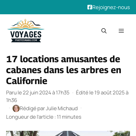
Rejoignez-nous
Aller
au
Men
contenu
17 locations amusantes de
cabanes dans les arbres en
Californie
Paru le 22 juin 2024 à 17h35
·
Édité le 19 août 2025 à
1h36
·
·
Rédigé par
Julie Michaud
Longueur de l’article : 11 minutes