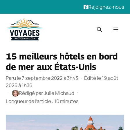
Rejoignez-nous
Aller
au
Men
contenu
15 meilleurs hôtels en bord
de mer aux États-Unis
Paru le 7 septembre 2022 à 3h43
·
Édité le 19 août
2025 à 1h36
·
·
Rédigé par
Julie Michaud
Longueur de l’article : 10 minutes