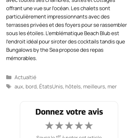
offrant une vue sur l’océan. Les chalets sont
particulièrement impressionnants avec des
terrasses privées et des foyers pour se rassembler
sous les étoiles. L’emblématique Beach Blub est
l’endroit idéal pour siroter des cocktails tandis que
Bungalows by the Sea propose des repas
mémorables.
Catégories
Actualtié
Étiquettes
aux
,
bord
,
ÉtatsUnis
,
hôtels
,
meilleurs
,
mer
Donnez votre avis
★
★
★
★
★
er
Soyez le 1
à noter cet article