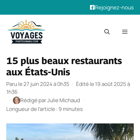
Rejoignez-nous
Aller
au
Men
contenu
15 plus beaux restaurants
aux États-Unis
Paru le 27 juin 2024 à 0h35
·
Édité le 19 août 2025 à
1h36
·
·
Rédigé par
Julie Michaud
Longueur de l’article : 9 minutes