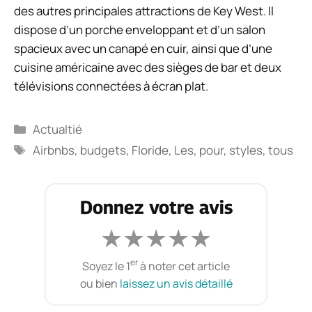
des autres principales attractions de Key West. Il
dispose d’un porche enveloppant et d’un salon
spacieux avec un canapé en cuir, ainsi que d’une
cuisine américaine avec des sièges de bar et deux
télévisions connectées à écran plat.
Catégories
Actualtié
Étiquettes
Airbnbs
,
budgets
,
Floride
,
Les
,
pour
,
styles
,
tous
Donnez votre avis
★
★
★
★
★
er
Soyez le 1
à noter cet article
ou bien
laissez un avis détaillé