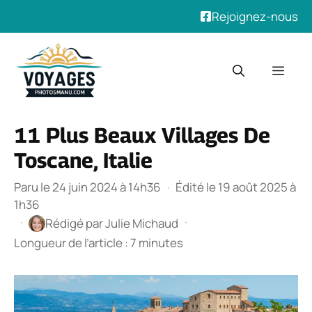
Rejoignez-nous
Aller
au
Men
contenu
11 Plus Beaux Villages De
Toscane, Italie
Paru le 24 juin 2024 à 14h36
·
Édité le 19 août 2025 à
1h36
·
·
Rédigé par
Julie Michaud
Longueur de l’article : 7 minutes