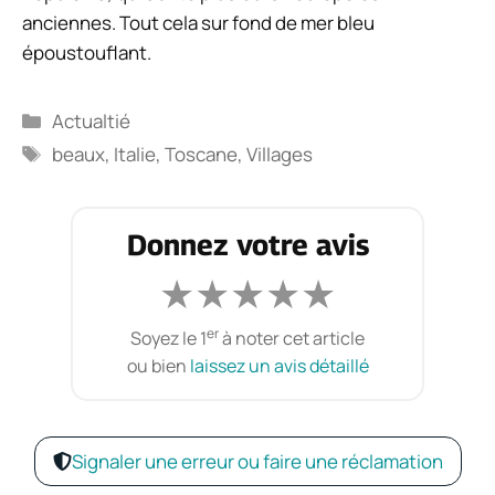
anciennes. Tout cela sur fond de mer bleu
époustouflant.
Catégories
Actualtié
Étiquettes
beaux
,
Italie
,
Toscane
,
Villages
Donnez votre avis
★
★
★
★
★
er
Soyez le 1
à noter cet article
ou bien
laissez un avis détaillé
Signaler une erreur ou faire une réclamation