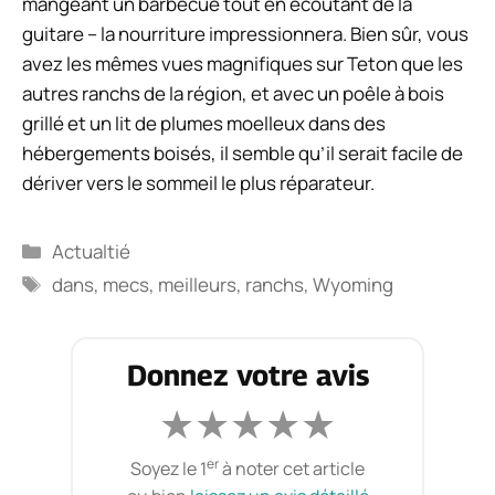
mangeant un barbecue tout en écoutant de la
guitare – la nourriture impressionnera. Bien sûr, vous
avez les mêmes vues magnifiques sur Teton que les
autres ranchs de la région, et avec un poêle à bois
grillé et un lit de plumes moelleux dans des
hébergements boisés, il semble qu’il serait facile de
dériver vers le sommeil le plus réparateur.
Catégories
Actualtié
Étiquettes
dans
,
mecs
,
meilleurs
,
ranchs
,
Wyoming
Donnez votre avis
★
★
★
★
★
er
Soyez le 1
à noter cet article