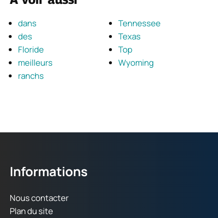
dans
Tennessee
des
Texas
Floride
Top
meilleurs
Wyoming
ranchs
Informations
Nous contacter
Plan du site