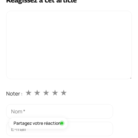
Réagissez à cet article
Commentaire
★
★
★
★
★
Noter :
Nom
Partagez votre réaction
E-
mail