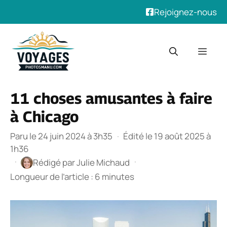
Rejoignez-nous
Aller
au
Men
contenu
11 choses amusantes à faire
à Chicago
Paru le 24 juin 2024 à 3h35
·
Édité le 19 août 2025 à
1h36
·
·
Rédigé par
Julie Michaud
Longueur de l’article : 6 minutes