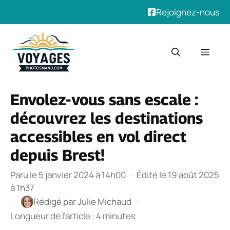
Rejoignez-nous
Aller
au
Men
contenu
Envolez-vous sans escale :
découvrez les destinations
accessibles en vol direct
depuis Brest!
Paru le 5 janvier 2024 à 14h00
·
Édité le 19 août 2025
à 1h37
·
·
Rédigé par
Julie Michaud
Longueur de l’article : 4 minutes