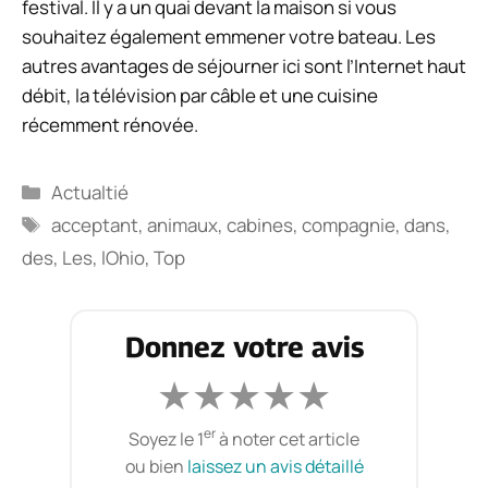
festival. Il y a un quai devant la maison si vous
souhaitez également emmener votre bateau. Les
autres avantages de séjourner ici sont l’Internet haut
débit, la télévision par câble et une cuisine
récemment rénovée.
Catégories
Actualtié
Étiquettes
acceptant
,
animaux
,
cabines
,
compagnie
,
dans
,
des
,
Les
,
lOhio
,
Top
Donnez votre avis
★
★
★
★
★
er
Soyez le 1
à noter cet article
ou bien
laissez un avis détaillé