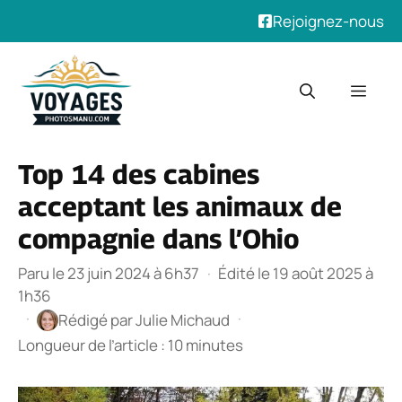
Rejoignez-nous
Aller
au
Men
contenu
Top 14 des cabines
acceptant les animaux de
compagnie dans l’Ohio
Paru le 23 juin 2024 à 6h37
·
Édité le 19 août 2025 à
1h36
·
·
Rédigé par
Julie Michaud
Longueur de l’article : 10 minutes