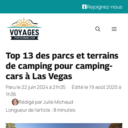
Rejoignez-nous
Aller
au
Men
contenu
Top 13 des parcs et terrains
de camping pour camping-
cars à Las Vegas
Paru le 22 juin 2024 à 21h35
·
Édité le 19 août 2025 à
1h36
·
·
Rédigé par
Julie Michaud
Longueur de l’article : 8 minutes