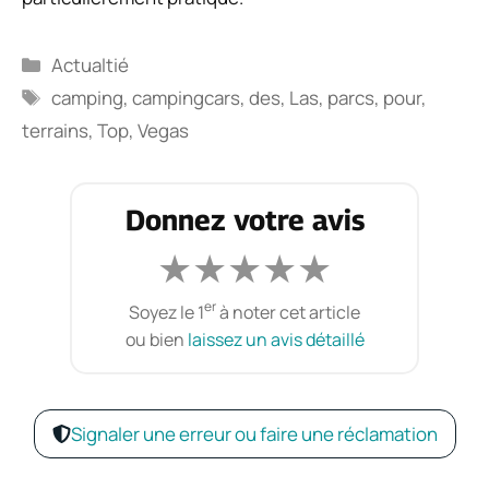
Catégories
Actualtié
Étiquettes
camping
,
campingcars
,
des
,
Las
,
parcs
,
pour
,
terrains
,
Top
,
Vegas
Donnez votre avis
★
★
★
★
★
er
Soyez le 1
à noter cet article
ou bien
laissez un avis détaillé
Signaler une erreur ou faire une réclamation