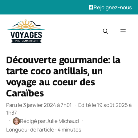
Rejoignez-nous
Aller
au
Men
contenu
Découverte gourmande: la
tarte coco antillais, un
voyage au coeur des
Caraïbes
Paru le 3 janvier 2024 à 7h01
·
Édité le 19 août 2025 à
1h37
·
·
Rédigé par
Julie Michaud
Longueur de l’article : 4 minutes