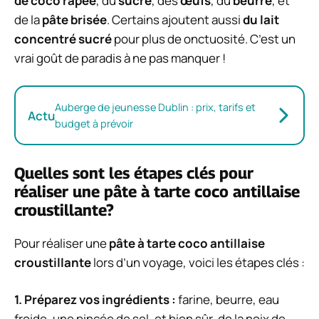
de coco râpée
, du
sucre
, des
œufs
, du
beurre
, et
de la
pâte brisée
. Certains ajoutent aussi
du lait
concentré sucré
pour plus de onctuosité. C’est un
vrai goût de paradis à ne pas manquer !
Auberge de jeunesse Dublin : prix, tarifs et
Actu
budget à prévoir
Quelles sont les étapes clés pour
réaliser une pâte à tarte coco antillaise
croustillante?
Pour réaliser une
pâte à tarte coco antillaise
croustillante
lors d’un voyage, voici les étapes clés :
1.
Préparez vos ingrédients
:
farine, beurre, eau
froide, une pincée de sel, et bien sûr, de la noix de