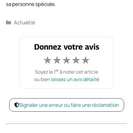
sa personne spéciale.
Catégories
Actualtié
Donnez votre avis
★
★
★
★
★
er
Soyez le 1
à noter cet article
ou bien
laissez un avis détaillé
Signaler une erreur ou faire une réclamation