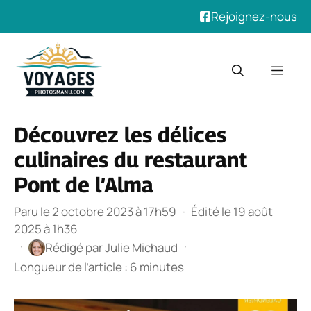
Rejoignez-nous
Aller
au
Men
contenu
Découvrez les délices
culinaires du restaurant
Pont de l’Alma
Paru le 2 octobre 2023 à 17h59
·
Édité le 19 août
2025 à 1h36
·
·
Rédigé par
Julie Michaud
Longueur de l’article : 6 minutes