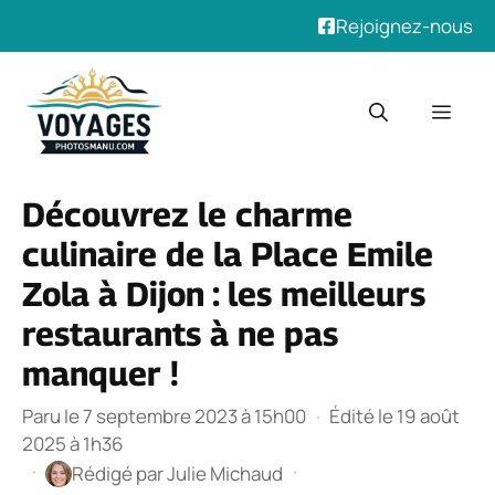
Rejoignez-nous
Aller
au
Men
contenu
Découvrez le charme
culinaire de la Place Emile
Zola à Dijon : les meilleurs
restaurants à ne pas
manquer !
Paru le 7 septembre 2023 à 15h00
·
Édité le 19 août
2025 à 1h36
·
·
Rédigé par
Julie Michaud