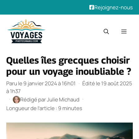
Rejoignez-nous
Aller
au
Men
contenu
Quelles îles grecques choisir
pour un voyage inoubliable ?
Paru le 9 janvier 2024 à 16h01
·
Édité le 19 août 2025
à 1h37
·
·
Rédigé par
Julie Michaud
Longueur de l’article : 9 minutes