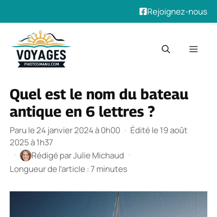
Rejoignez-nous
Aller
au
Men
contenu
Quel est le nom du bateau
antique en 6 lettres ?
Paru le 24 janvier 2024 à 0h00
·
Édité le 19 août
2025 à 1h37
·
·
Rédigé par
Julie Michaud
Longueur de l’article : 7 minutes