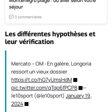
Monténégro plage : où aller selon votre
séjour
0 commentaires
Les différentes hypothèses et
leur vérification
Mercato – OM : En galère, Longoria
ressort un vieux dossier
https://t.co/hG7yUmsHdM
pic.twitter.com/qTqo6fPCP8
—
le10sport (@le10sport)
January 19,
2024