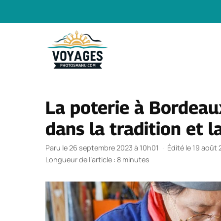
Aller
au
contenu
La poterie à Bordeaux
dans la tradition et l
Paru le 26 septembre 2023 à 10h01
·
Édité le 19 août
Longueur de l’article : 8 minutes