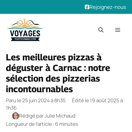
Rejoignez-nous
Aller
au
Men
contenu
Les meilleures pizzas à
déguster à Carnac : notre
sélection des pizzerias
incontournables
Paru le 25 juin 2024 à 8h35
·
Édité le 19 août 2025 à
1h36
·
·
Rédigé par
Julie Michaud
Longueur de l’article : 6 minutes