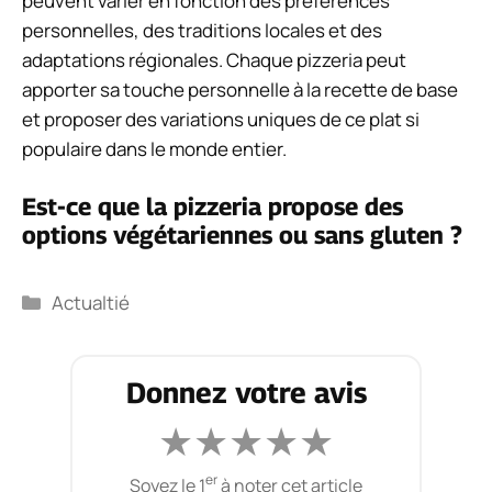
peuvent varier en fonction des préférences
personnelles, des traditions locales et des
adaptations régionales. Chaque pizzeria peut
apporter sa touche personnelle à la recette de base
et proposer des variations uniques de ce plat si
populaire dans le monde entier.
Est-ce que la pizzeria propose des
options végétariennes ou sans gluten ?
Catégories
Actualtié
Donnez votre avis
★
★
★
★
★
er
Soyez le 1
à noter cet article