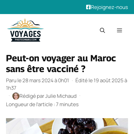
Rejoignez-nous
Aller
au
Men
contenu
Peut-on voyager au Maroc
sans être vacciné ?
Paru le 28 mars 2024 à 0h01
·
Édité le 19 août 2025 à
1h37
·
·
Rédigé par
Julie Michaud
Longueur de l’article : 7 minutes