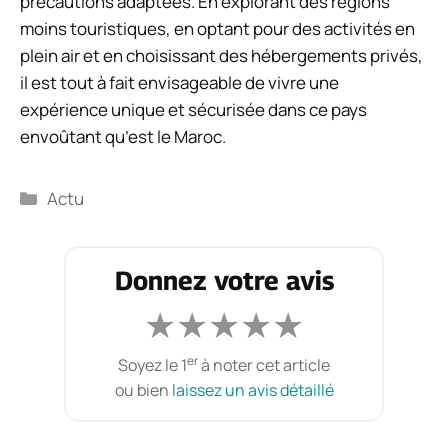
précautions adaptées. En explorant des régions
moins touristiques, en optant pour des activités en
plein air et en choisissant des hébergements privés,
il est tout à fait envisageable de vivre une
expérience unique et sécurisée dans ce pays
envoûtant qu’est le Maroc.
Catégories
Actu
Donnez votre avis
★
★
★
★
★
er
Soyez le 1
à noter cet article
ou bien
laissez un avis détaillé