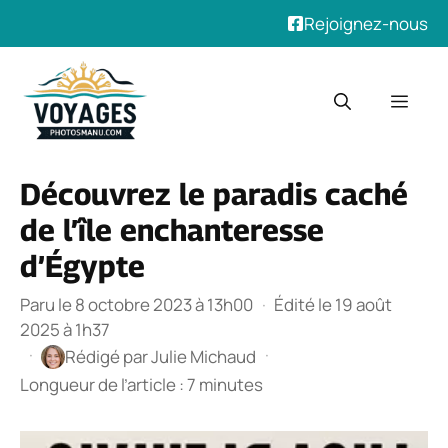
Rejoignez-nous
Aller
au
Men
contenu
Découvrez le paradis caché
de l’île enchanteresse
d’Égypte
Paru le 8 octobre 2023 à 13h00
·
Édité le 19 août
2025 à 1h37
·
·
Rédigé par
Julie Michaud
Longueur de l’article : 7 minutes