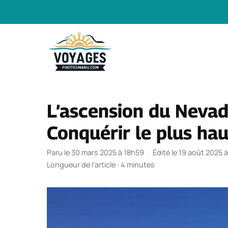
Aller
au
contenu
L’ascension du Nevad
Conquérir le plus ha
Paru le 30 mars 2025 à 18h59
·
Édité le 19 août 2025 
Longueur de l’article : 4 minutes