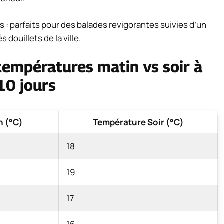
 : parfaits pour des balades revigorantes suivies d’un
 douillets de la ville.
 températures
matin
vs
soir
à
10 jours
n (°C)
Température Soir (°C)
18
19
17