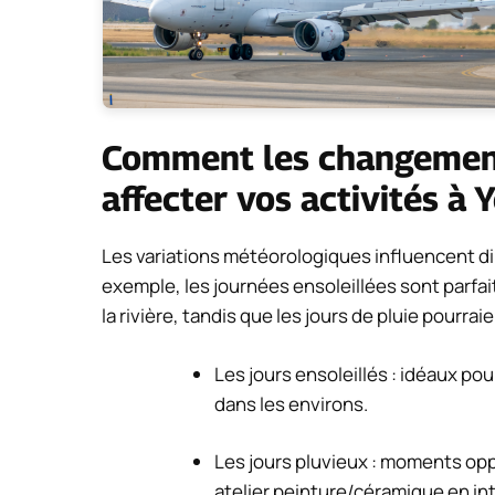
Comment les changemen
affecter vos activités à 
Les variations météorologiques influencent dir
exemple, les journées ensoleillées sont parfai
la rivière, tandis que les jours de pluie pourra
Les jours ensoleillés : idéaux po
dans les environs.
Les jours pluvieux : moments oppo
atelier peinture/céramique en int