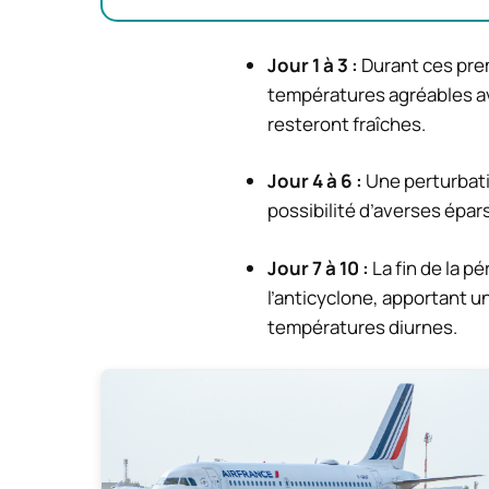
Jour 1 à 3 :
Durant ces prem
températures agréables avo
resteront fraîches.
Jour 4 à 6 :
Une perturbati
possibilité d’averses épa
Jour 7 à 10 :
La fin de la p
l’anticyclone, apportant 
températures diurnes.