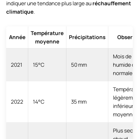
indiquer une tendance plus large au
réchauffement
climatique
.
Température
Année
Précipitations
Observa
moyenne
Mois de ma
2021
15°C
50 mm
humide que
normale
Températu
légèremen
2022
14°C
35 mm
inférieures
moyenne
Plus sec et
chaud