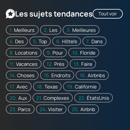
Les sujets tendances
Tout voir
Meilleurs
Les
Meilleures
Des
Top
Hôtels
Dans
Locations
Pour
Floride
Vacances
Près
Faire
Choses
Endroits
Airbnbs
Avec
Texas
Californie
Aux
Complexes
ÉtatsUnis
Parcs
Visiter
Airbnb