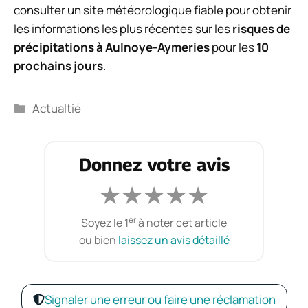
consulter un site météorologique fiable pour obtenir
les informations les plus récentes sur les
risques de
précipitations à Aulnoye-Aymeries
pour les
10
prochains jours
.
Catégories
Actualtié
Donnez votre avis
★
★
★
★
★
er
Soyez le 1
à noter cet article
ou bien
laissez un avis détaillé
Signaler une erreur ou faire une réclamation