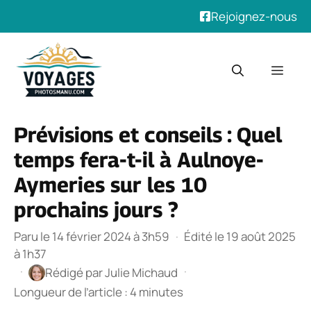
Rejoignez-nous
Aller
au
Men
contenu
Prévisions et conseils : Quel
temps fera-t-il à Aulnoye-
Aymeries sur les 10
prochains jours ?
Paru le 14 février 2024 à 3h59
·
Édité le 19 août 2025
à 1h37
·
·
Rédigé par
Julie Michaud
Longueur de l’article : 4 minutes