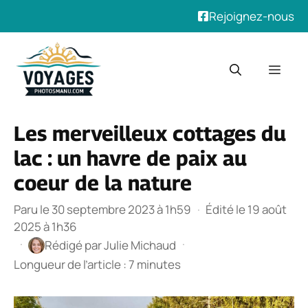
Rejoignez-nous
Aller
au
Men
contenu
Les merveilleux cottages du
lac : un havre de paix au
coeur de la nature
Paru le 30 septembre 2023 à 1h59
·
Édité le 19 août
2025 à 1h36
·
·
Rédigé par
Julie Michaud
Longueur de l’article : 7 minutes